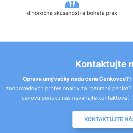
dlhoročné skúsenosti a bohatá prax
Kontaktujte 
Oprava umývačky riadu cena Čenkovce?
H
zodpovedných profesionálov za rozumný peniaz? P
cenovú ponuku nás neváhajte kontaktovať 
KONTAKTUJTE NÁ