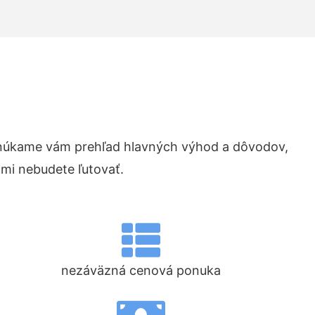
núkame vám prehľad hlavných výhod a dôvodov,
ami nebudete ľutovať.
nezáväzná cenová ponuka