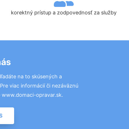
korektný prístup a zodpovednosť za služby
nás
ľadáte na to skúsených a
re viac informácií či nezáväznú
– www.domaci-opravar.sk.
S