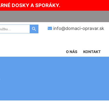
ARNÉ DOSKY A SPORÁKY.
Search Button
info@domaci-opravar.sk
O NÁS
KONTAKT
e