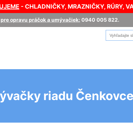
UJEME
- CHLADNIČKY, MRAZNIČKY, RÚRY, V
,
pre opravu práčok a umývačiek:
0940 005 822
.
Search
for:
mývačky riadu Čenkovc