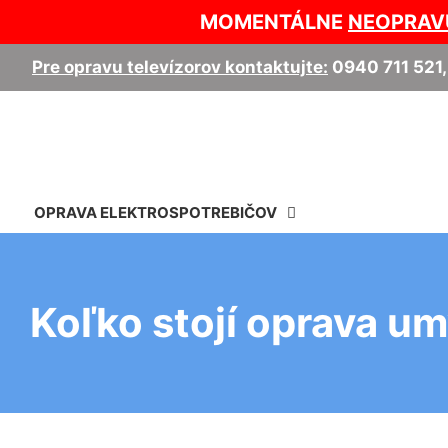
MOMENTÁLNE
NEOPRAV
Pre opravu televízorov kontaktujte:
0940 711 521
OPRAVA ELEKTROSPOTREBIČOV
Koľko stojí oprava u