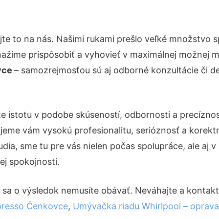
te to na nás. Našimi rukami prešlo veľké množstvo 
nažíme prispôsobiť a vyhovieť v maximálnej možnej m
vce
– samozrejmosťou sú aj odborné konzultácie či det
e istotu v podobe skúseností, odbornosti a precíznos
eme vám vysokú profesionalitu, serióznosť a korekt
ia, sme tu pre vás nielen počas spolupráce, ale aj v 
ej spokojnosti.
 sa o výsledok nemusíte obávať. Neváhajte a kontaktujt
presso Čenkovce
,
Umývačka riadu Whirlpool – oprav