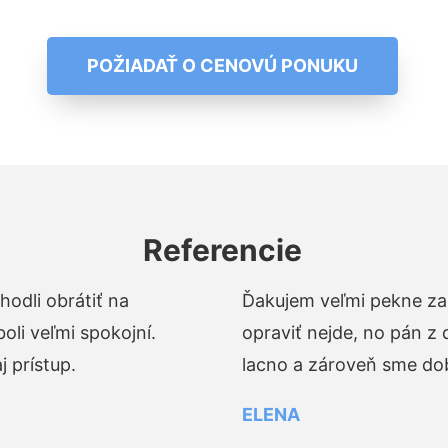
POŽIADAŤ O CENOVÚ PONUKU
Referencie
odli obrátiť na
Ďakujem veľmi pekne za 
li veľmi spokojní.
opraviť nejde, no pán z
 prístup.
lacno a zároveň sme dob
ELENA