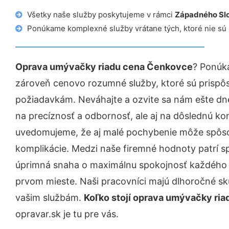
Všetky naše služby poskytujeme v rámci
Západného Sl
Ponúkame komplexné služby vrátane tých, ktoré nie sú
Oprava umývačky riadu cena Čenkovce
? Ponúk
zároveň cenovo rozumné služby, ktoré sú prispô
požiadavkám. Neváhajte a ozvite sa nám ešte dnes.
na precíznosť a odbornosť, ale aj na dôslednú ko
uvedomujeme, že aj malé pochybenie môže spôso
komplikácie. Medzi naše firemné hodnoty patrí sp
úprimná snaha o maximálnu spokojnosť každého z
prvom mieste. Naši pracovníci majú dlhoročné skú
vašim službám.
Koľko stojí oprava umývačky ri
opravar.sk je tu pre vás.