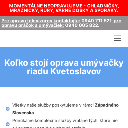
MOMENTÁLNE
NEOPRAVUJEME
- CHLADNIČKY,
MRAZNIČKY, RÚRY, VARNÉ DOSKY A SPORÁKY.
Pre opravu televízorov kontaktujte:
0940 711 521
,
pre
opravu práčok a umývačiek:
0940 005 822
.
Koľko stojí oprava umývačky
riadu Kvetoslavov
Všetky naše služby poskytujeme v rámci
Západného
Slovenska
.
Ponúkame komplexné služby vrátane tých, ktoré nie