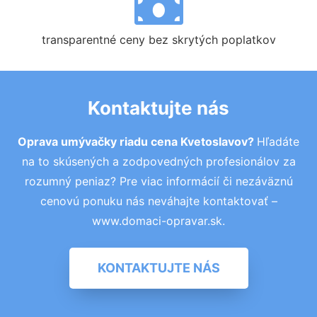
transparentné ceny bez skrytých poplatkov
Kontaktujte nás
Oprava umývačky riadu cena Kvetoslavov?
Hľadáte
na to skúsených a zodpovedných profesionálov za
rozumný peniaz? Pre viac informácií či nezáväznú
cenovú ponuku nás neváhajte kontaktovať –
www.domaci-opravar.sk.
KONTAKTUJTE NÁS