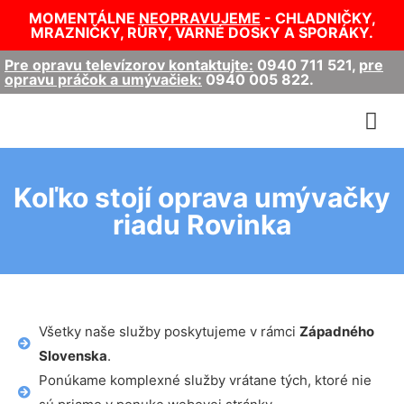
MOMENTÁLNE
NEOPRAVUJEME
- CHLADNIČKY,
MRAZNIČKY, RÚRY, VARNÉ DOSKY A SPORÁKY.
Pre opravu televízorov kontaktujte:
0940 711 521
,
pre
opravu práčok a umývačiek:
0940 005 822
.
Koľko stojí oprava umývačky
riadu Rovinka
Všetky naše služby poskytujeme v rámci
Západného
Slovenska
.
Ponúkame komplexné služby vrátane tých, ktoré nie