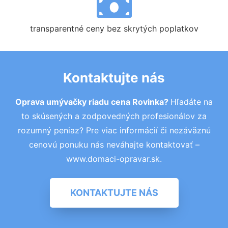
transparentné ceny bez skrytých poplatkov
Kontaktujte nás
Oprava umývačky riadu cena Rovinka?
Hľadáte na
to skúsených a zodpovedných profesionálov za
rozumný peniaz? Pre viac informácií či nezáväznú
cenovú ponuku nás neváhajte kontaktovať –
www.domaci-opravar.sk.
KONTAKTUJTE NÁS