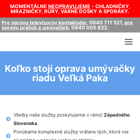
MOMENTÁLNE
NEOPRAVUJEME
- CHLADNIČKY,
MRAZNIČKY, RÚRY, VARNÉ DOSKY A SPORÁKY.
Pre opravu televízorov kontaktujte:
0940 711 521
,
pre
opravu práčok a umývačiek:
0940 005 822
.
Koľko stojí oprava umývačky
riadu Veľká Paka
Všetky naše služby poskytujeme v rámci
Západného
Slovenska
.
Ponúkame komplexné služby vrátane tých, ktoré nie