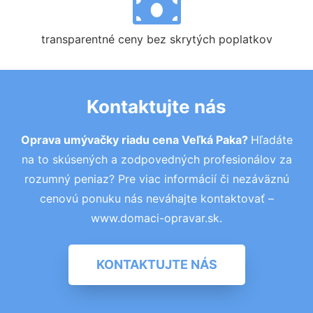
transparentné ceny bez skrytých poplatkov
Kontaktujte nás
Oprava umývačky riadu cena Veľká Paka?
Hľadáte
na to skúsených a zodpovedných profesionálov za
rozumný peniaz? Pre viac informácií či nezáväznú
cenovú ponuku nás neváhajte kontaktovať –
www.domaci-opravar.sk.
KONTAKTUJTE NÁS