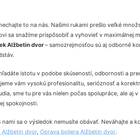
nechajte to na nás. Našimi rukami prešlo veľké mno
kovi sa snažíme prispôsobiť a vyhovieť v maximálnej m
ek Alžbetin dvor
– samozrejmosťou sú aj odborné konz
dstáv.
hľadáte istotu v podobe skúseností, odbornosti a pre
eme vám vysokú profesionalitu, serióznosť a korekt
ia, sme tu pre vás nielen počas spolupráce, ale aj v 
ej spokojnosti.
S nami sa o výsledok nemusíte obávať. Neváhajte a kont
 Alžbetin dvor
,
Oprava bojlera Alžbetin dvor
.