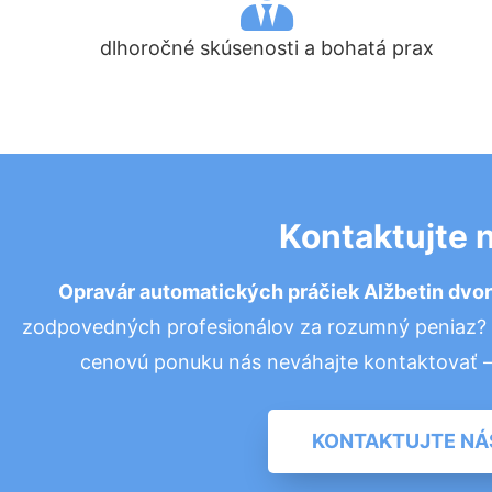
dlhoročné skúsenosti a bohatá prax
Kontaktujte 
Opravár automatických práčiek Alžbetin dvo
zodpovedných profesionálov za rozumný peniaz? P
cenovú ponuku nás neváhajte kontaktovať 
KONTAKTUJTE NÁ