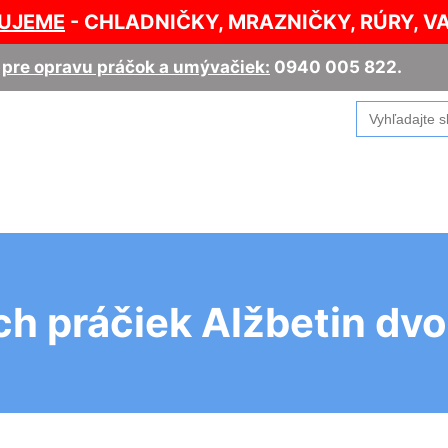
UJEME
- CHLADNIČKY, MRAZNIČKY, RÚRY, V
,
pre opravu práčok a umývačiek:
0940 005 822
.
Search
for:
h práčiek Alžbetin dvo