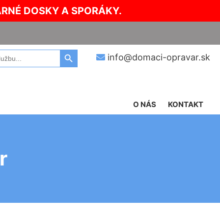
ARNÉ DOSKY A SPORÁKY.
Search Button
info@domaci-opravar.sk
O NÁS
KONTAKT
r