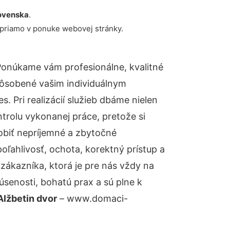
ovenska
.
 priamo v ponuke webovej stránky.
Ponúkame vám profesionálne, kvalitné
pôsobené vašim individuálnym
 Pri realizácií služieb dbáme nielen
ntrolu vykonanej práce, pretože si
biť nepríjemné a zbytočné
oľahlivosť, ochota, korektný prístup a
ákazníka, ktorá je pre nás vždy na
senosti, bohatú prax a sú plne k
Alžbetin dvor
– www.domaci-