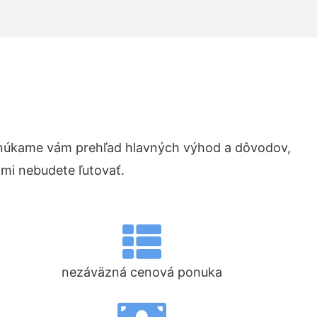
núkame vám prehľad hlavných výhod a dôvodov,
ami nebudete ľutovať.
nezáväzná cenová ponuka