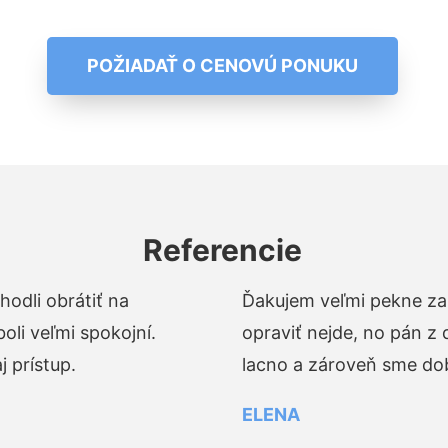
POŽIADAŤ O CENOVÚ PONUKU
Referencie
odli obrátiť na
Ďakujem veľmi pekne za 
li veľmi spokojní.
opraviť nejde, no pán z
 prístup.
lacno a zároveň sme dob
ELENA