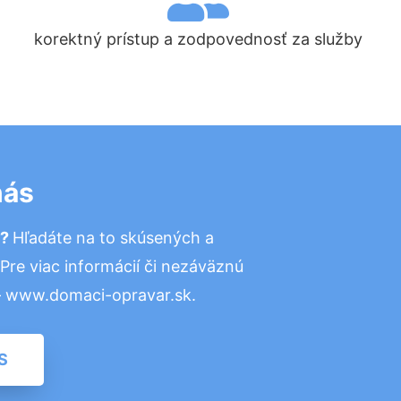
korektný prístup a zodpovednosť za služby
nás
r?
Hľadáte na to skúsených a
re viac informácií či nezáväznú
– www.domaci-opravar.sk.
S