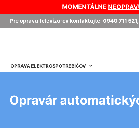
MOMENTÁLNE
NEOPRAV
Pre opravu televízorov kontaktujte:
0940 711 521
OPRAVA ELEKTROSPOTREBIČOV
Opravár automatickýc