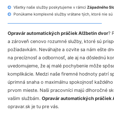
Všetky naše služby poskytujeme v rámci
Západného Sl
Ponúkame komplexné služby vrátane tých, ktoré nie sú
Opravár automatických práčiek Alžbetin dvor
? 
a zároveň cenovo rozumné služby, ktoré sú pris
požiadavkám. Neváhajte a ozvite sa nám ešte dnes.
na precíznosť a odbornosť, ale aj na dôslednú ko
uvedomujeme, že aj malé pochybenie môže spôso
komplikácie. Medzi naše firemné hodnoty patrí sp
úprimná snaha o maximálnu spokojnosť každého z
prvom mieste. Naši pracovníci majú dlhoročné skú
vašim službám.
Opravár automatických práčiek 
opravar.sk je tu pre vás.