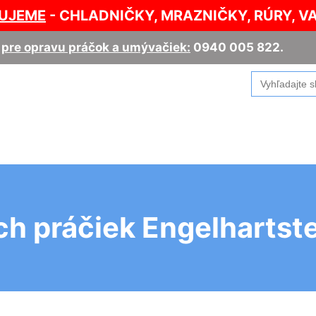
UJEME
- CHLADNIČKY, MRAZNIČKY, RÚRY, V
,
pre opravu práčok a umývačiek:
0940 005 822
.
Search
for:
h práčiek Engelhartst