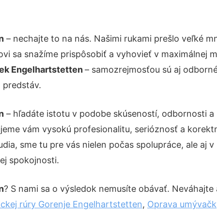
n
– nechajte to na nás. Našimi rukami prešlo veľké 
kovi sa snažíme prispôsobiť a vyhovieť v maximálnej m
ek Engelhartstetten
– samozrejmosťou sú aj odborné 
 predstáv.
n
– hľadáte istotu v podobe skúseností, odbornosti a
eme vám vysokú profesionalitu, serióznosť a korekt
ia, sme tu pre vás nielen počas spolupráce, ale aj v 
ej spokojnosti.
n
? S nami sa o výsledok nemusíte obávať. Neváhajte a 
ickej rúry Gorenje Engelhartstetten
,
Oprava umývačky 