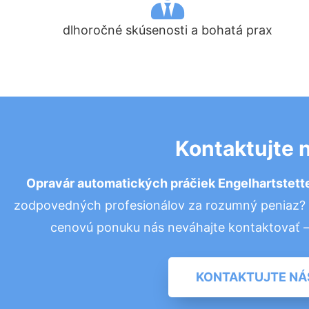
dlhoročné skúsenosti a bohatá prax
Kontaktujte 
Opravár automatických práčiek Engelhartstet
zodpovedných profesionálov za rozumný peniaz? P
cenovú ponuku nás neváhajte kontaktovať 
KONTAKTUJTE NÁ