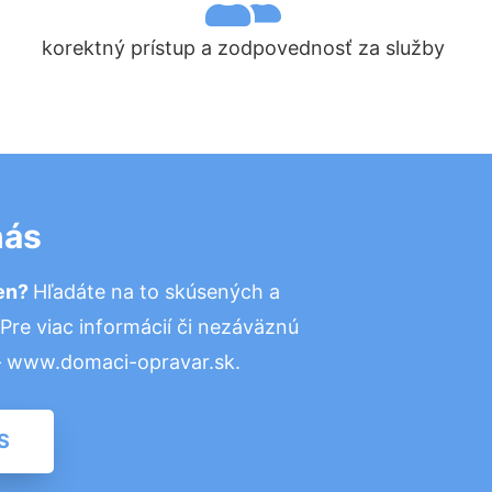
korektný prístup a zodpovednosť za služby
nás
ten?
Hľadáte na to skúsených a
re viac informácií či nezáväznú
– www.domaci-opravar.sk.
S