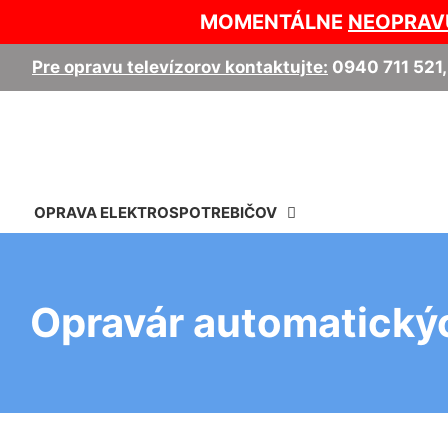
MOMENTÁLNE
NEOPRAV
Pre opravu televízorov kontaktujte:
0940 711 521
OPRAVA ELEKTROSPOTREBIČOV
Opravár automatickýc