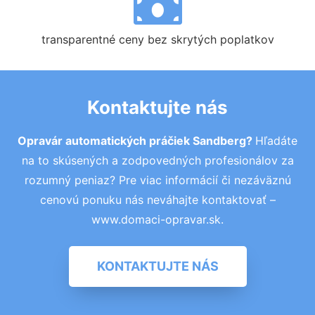
transparentné ceny bez skrytých poplatkov
Kontaktujte nás
Opravár automatických práčiek Sandberg?
Hľadáte
na to skúsených a zodpovedných profesionálov za
rozumný peniaz? Pre viac informácií či nezáväznú
cenovú ponuku nás neváhajte kontaktovať –
www.domaci-opravar.sk.
KONTAKTUJTE NÁS