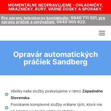
MOMENTÁLNE
NEOPRAVUJEME
- CHLADNIČKY,
MRAZNIČKY, RÚRY, VARNÉ DOSKY A SPORÁKY.
Pre opravu televízorov kontaktujte:
0940 711 521
,
pre
opravu práčok a umývačiek:
0940 005 822
.
Opravár automatických
práčiek Sandberg
Všetky naše služby poskytujeme v rámci
Západného
Slovenska
.
Ponúkame komplexné služby vrátane tých, ktoré nie