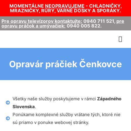
MOMENTÁLNE
NEOPRAVUJEME
- CHLADNIČKY,
MRAZNIČKY, RÚRY, VARNÉ DOSKY A SPORÁKY.
Pre opravu televízorov kontaktujte:
0940 711 521
,
pre
opravu práčok a umývačiek:
0940 005 822
.
Opravár práčiek Čenkovce
Všetky naše služby poskytujeme v rámci
Západného
Slovenska
.
Ponúkame komplexné služby vrátane tých, ktoré nie
sú priamo v ponuke webovej stránky.