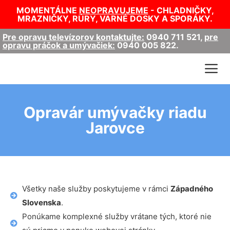
MOMENTÁLNE
NEOPRAVUJEME
- CHLADNIČKY,
MRAZNIČKY, RÚRY, VARNÉ DOSKY A SPORÁKY.
Pre opravu televízorov kontaktujte:
0940 711 521
,
pre
opravu práčok a umývačiek:
0940 005 822
.
Opravár umývačky riadu
Jarovce
Všetky naše služby poskytujeme v rámci
Západného
Slovenska
.
Ponúkame komplexné služby vrátane tých, ktoré nie