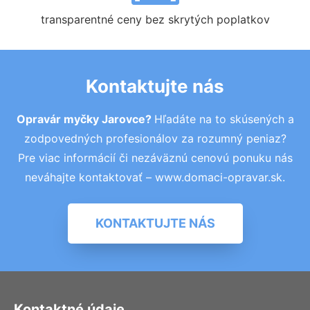
transparentné ceny bez skrytých poplatkov
Kontaktujte nás
Opravár myčky Jarovce?
Hľadáte na to skúsených a
zodpovedných profesionálov za rozumný peniaz?
Pre viac informácií či nezáväznú cenovú ponuku nás
neváhajte kontaktovať – www.domaci-opravar.sk.
KONTAKTUJTE NÁS
Kontaktné údaje