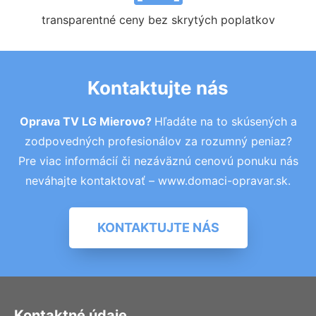
transparentné ceny bez skrytých poplatkov
Kontaktujte nás
Oprava TV LG Mierovo?
Hľadáte na to skúsených a
zodpovedných profesionálov za rozumný peniaz?
Pre viac informácií či nezáväznú cenovú ponuku nás
neváhajte kontaktovať – www.domaci-opravar.sk.
KONTAKTUJTE NÁS
Kontaktné údaje