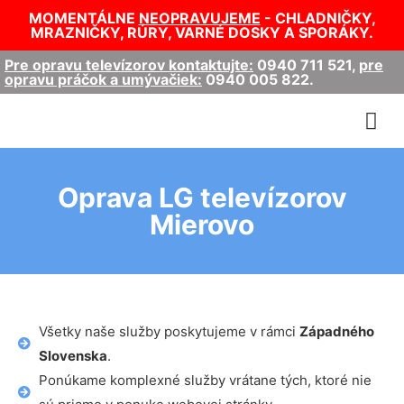
MOMENTÁLNE
NEOPRAVUJEME
- CHLADNIČKY,
MRAZNIČKY, RÚRY, VARNÉ DOSKY A SPORÁKY.
Pre opravu televízorov kontaktujte:
0940 711 521
,
pre
opravu práčok a umývačiek:
0940 005 822
.
Oprava LG televízorov
Mierovo
Všetky naše služby poskytujeme v rámci
Západného
Slovenska
.
Ponúkame komplexné služby vrátane tých, ktoré nie