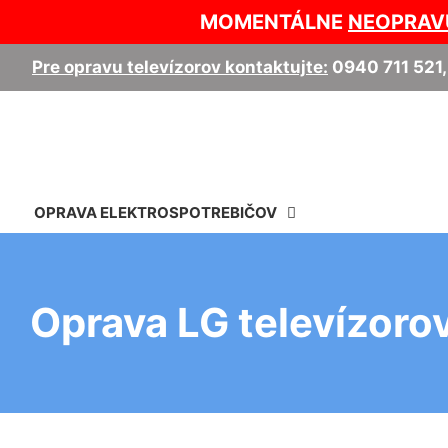
MOMENTÁLNE
NEOPRAV
Pre opravu televízorov kontaktujte:
0940 711 521
OPRAVA ELEKTROSPOTREBIČOV
Oprava LG televízorov