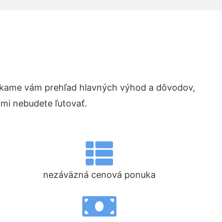
úkame vám prehľad hlavných výhod a dôvodov,
ami nebudete ľutovať.
nezáväzná cenová ponuka