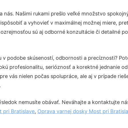
na nás. Našimi rukami prešlo veľké množstvo spokojn
ispôsobiť a vyhovieť v maximálnej možnej miere, pre
ozrejmosťou sú aj odborné konzultácie či detailné po
tu v podobe skúseností, odbornosti a precíznosti? P
okú profesionalitu, serióznosť a korektné jednanie 
pre vás nielen počas spolupráce, ale aj v prípade rie
.
ýsledok nemusíte obávať. Neváhajte a kontaktujte nás p
pri Bratislave
,
Oprava varnej dosky Most pri Bratisl