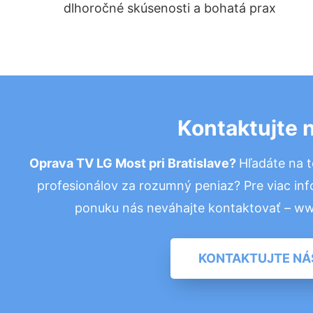
dlhoročné skúsenosti a bohatá prax
Kontaktujte 
Oprava TV LG Most pri Bratislave?
Hľadáte na 
profesionálov za rozumný peniaz? Pre viac in
ponuku nás neváhajte kontaktovať – w
KONTAKTUJTE NÁ