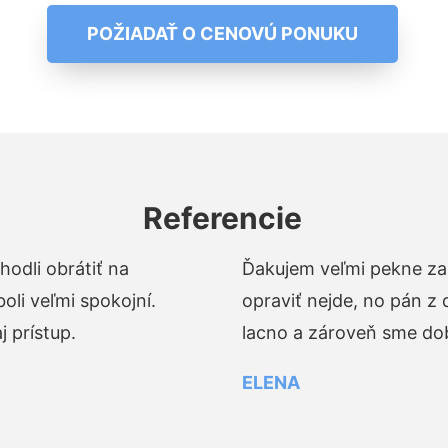
POŽIADAŤ O CENOVÚ PONUKU
Referencie
odli obrátiť na
Ďakujem veľmi pekne za 
li veľmi spokojní.
opraviť nejde, no pán z
 prístup.
lacno a zároveň sme dob
ELENA