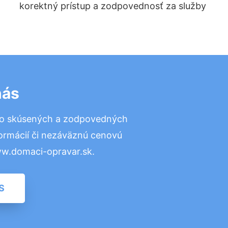
korektný prístup a zodpovednosť za služby
nás
to skúsených a zodpovedných
formácií či nezáväznú cenovú
ww.domaci-opravar.sk.
S