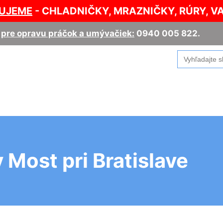
UJEME
- CHLADNIČKY, MRAZNIČKY, RÚRY, V
,
pre opravu práčok a umývačiek:
0940 005 822
.
Search
for:
 Most pri Bratislave