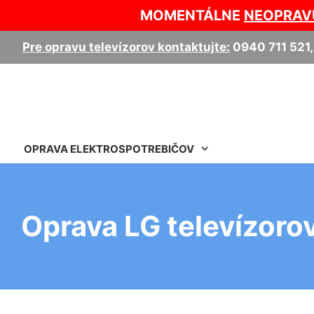
MOMENTÁLNE
NEOPRAV
Pre opravu televízorov kontaktujte:
0940 711 521
OPRAVA ELEKTROSPOTREBIČOV
Oprava LG televízoro