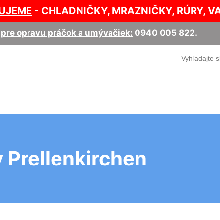
UJEME
- CHLADNIČKY, MRAZNIČKY, RÚRY, V
,
pre opravu práčok a umývačiek:
0940 005 822
.
Search
for:
v Prellenkirchen