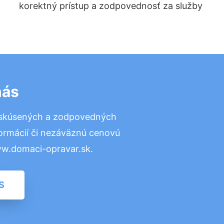
korektný prístup a zodpovednosť za služby
nás
 skúsených a zodpovedných
formácií či nezáväznú cenovú
ww.domaci-opravar.sk.
S