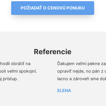
POŽIADAŤ O CENOVÚ PONUKU
Referencie
odli obrátiť na
Ďakujem veľmi pekne za 
li veľmi spokojní.
opraviť nejde, no pán z
 prístup.
lacno a zároveň sme dob
ELENA