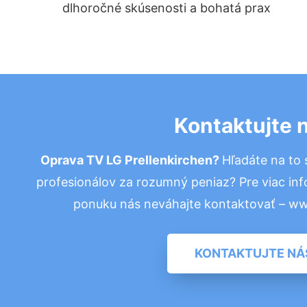
dlhoročné skúsenosti a bohatá prax
Kontaktujte 
Oprava TV LG Prellenkirchen?
Hľadáte na to
profesionálov za rozumný peniaz? Pre viac in
ponuku nás neváhajte kontaktovať – w
KONTAKTUJTE NÁ