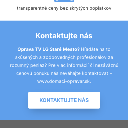
transparentné ceny bez skrytých poplatkov
Kontaktujte nás
Oprava TV LG Staré Mesto?
Hľadáte na to
skúsených a zodpovedných profesionálov za
rozumný peniaz? Pre viac informácií či nezáväznú
cenovú ponuku nás neváhajte kontaktovať –
www.domaci-opravar.sk.
KONTAKTUJTE NÁS