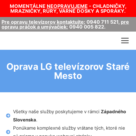
MOMENTÁLNE
NEOPRAVUJEME
- CHLADNIČKY,
MRAZNIČKY, RÚRY, VARNÉ DOSKY A SPORÁKY.
Pre opravu televízorov kontaktujte:
0940 711 521
,
pre
opravu práčok a umývačiek:
0940 005 822
.
Oprava LG televízorov Staré
Mesto
Všetky naše služby poskytujeme v rámci
Západného
Slovenska
.
Ponúkame komplexné služby vrátane tých, ktoré nie