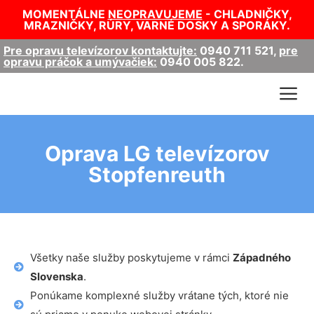
MOMENTÁLNE
NEOPRAVUJEME
- CHLADNIČKY,
MRAZNIČKY, RÚRY, VARNÉ DOSKY A SPORÁKY.
Pre opravu televízorov kontaktujte:
0940 711 521
,
pre
opravu práčok a umývačiek:
0940 005 822
.
Oprava LG televízorov
Stopfenreuth
Všetky naše služby poskytujeme v rámci
Západného
Slovenska
.
Ponúkame komplexné služby vrátane tých, ktoré nie