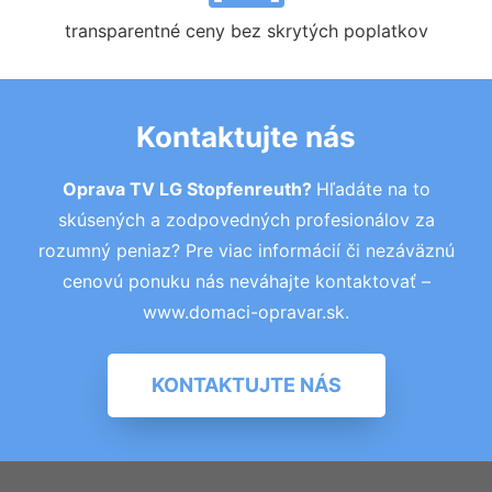
transparentné ceny bez skrytých poplatkov
Kontaktujte nás
Oprava TV LG Stopfenreuth?
Hľadáte na to
skúsených a zodpovedných profesionálov za
rozumný peniaz? Pre viac informácií či nezáväznú
cenovú ponuku nás neváhajte kontaktovať –
www.domaci-opravar.sk.
KONTAKTUJTE NÁS