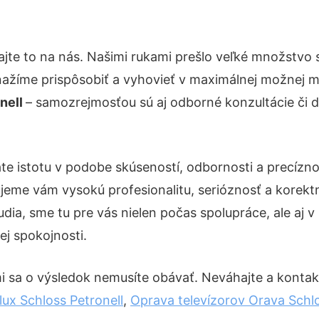
jte to na nás. Našimi rukami prešlo veľké množstvo
nažíme prispôsobiť a vyhovieť v maximálnej možnej m
nell
– samozrejmosťou sú aj odborné konzultácie či de
te istotu v podobe skúseností, odbornosti a precízno
eme vám vysokú profesionalitu, serióznosť a korekt
ia, sme tu pre vás nielen počas spolupráce, ale aj v 
ej spokojnosti.
i sa o výsledok nemusíte obávať. Neváhajte a kontaktuj
ux Schloss Petronell
,
Oprava televízorov Orava Schlo