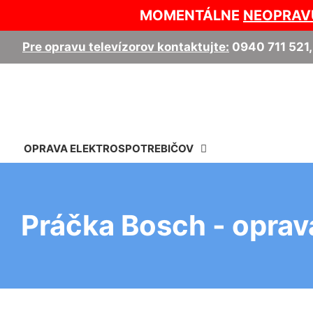
MOMENTÁLNE
NEOPRAV
Pre opravu televízorov kontaktujte:
0940 711 521
OPRAVA ELEKTROSPOTREBIČOV
Práčka Bosch - oprav