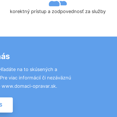
korektný prístup a zodpovednosť za služby
nás
Hľadáte na to skúsených a
re viac informácií či nezáväznú
– www.domaci-opravar.sk.
S