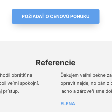
POŽIADAŤ O CENOVÚ PONUKU
Referencie
odli obrátiť na
Ďakujem veľmi pekne za 
li veľmi spokojní.
opraviť nejde, no pán z
 prístup.
lacno a zároveň sme dob
ELENA