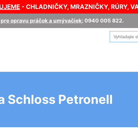
UJEME
- CHLADNIČKY, MRAZNIČKY, RÚRY, V
,
pre opravu práčok a umývačiek:
0940 005 822
.
Search
for:
a Schloss Petronell