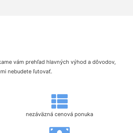
kame vám prehľad hlavných výhod a dôvodov,
ami nebudete ľutovať.
nezáväzná cenová ponuka