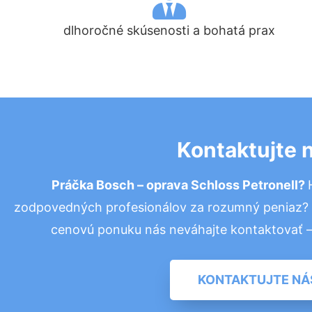
dlhoročné skúsenosti a bohatá prax
Kontaktujte 
Práčka Bosch – oprava Schloss Petronell?
zodpovedných profesionálov za rozumný peniaz? P
cenovú ponuku nás neváhajte kontaktovať 
KONTAKTUJTE NÁ