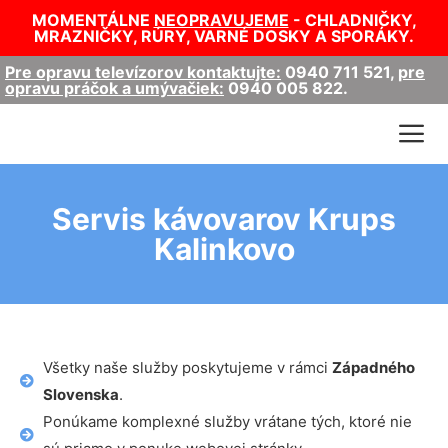
MOMENTÁLNE
NEOPRAVUJEME
- CHLADNIČKY,
MRAZNIČKY, RÚRY, VARNÉ DOSKY A SPORÁKY.
Pre opravu televízorov kontaktujte:
0940 711 521
,
pre
opravu práčok a umývačiek:
0940 005 822
.
Servis kávovarov Krups
Kalinkovo
Všetky naše služby poskytujeme v rámci
Západného
Slovenska
.
Ponúkame komplexné služby vrátane tých, ktoré nie