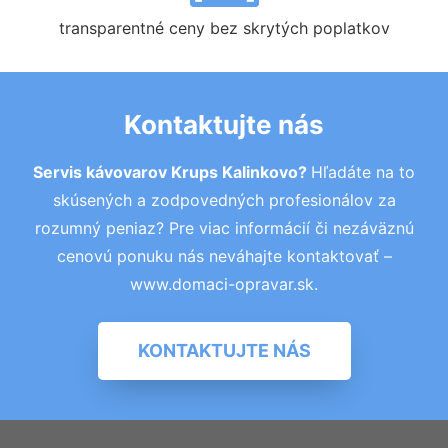
transparentné ceny bez skrytých poplatkov
Kontaktujte nás
Servis kávovarov Krups Kalinkovo?
Hľadáte na to
skúsených a zodpovedných profesionálov za
rozumný peniaz? Pre viac informácií či nezáväznú
cenovú ponuku nás neváhajte kontaktovať –
www.domaci-opravar.sk.
KONTAKTUJTE NÁS