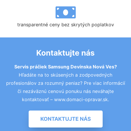
transparentné ceny bez skrytých poplatkov
Kontaktujte nás
Servis práčiek Samsung Devínska Nová Ves?
Hľadáte na to skúsených a zodpovedných
profesionálov za rozumný peniaz? Pre viac informácií
či nezáväznú cenovú ponuku nás neváhajte
kontaktovať – www.domaci-opravar.sk.
KONTAKTUJTE NÁS