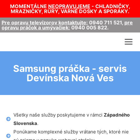
MOMENTÁLNE
NEOPRAVUJEME
- CHLADNIČKY,
MRAZNIČKY, RÚRY, VARNÉ DOSKY A SPORÁKY.
Pre opravu televízorov kontaktujte:
0940 711 521
,
pre
opravu práčok a umývačiek:
0940 005 822
.
Samsung práčka - servis
Devínska Nová Ves
Všetky naše služby poskytujeme v rámci
Západného
Slovenska
.
Ponúkame komplexné služby vrátane tých, ktoré nie