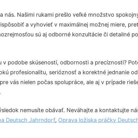
na nás. Našimi rukami prešlo veľké množstvo spokojn
ispôsobiť a vyhovieť v maximálnej možnej miere, pre
ozrejmosťou sú aj odborné konzultácie či detailné po
tu v podobe skúseností, odbornosti a precíznosti? P
okú profesionalitu, serióznosť a korektné jednanie 
pre vás nielen počas spolupráce, ale aj v prípade rie
.
ýsledok nemusíte obávať. Neváhajte a kontaktujte nás p
na Deutsch Jahrndorf
,
Oprava ložiska práčky Deutsc