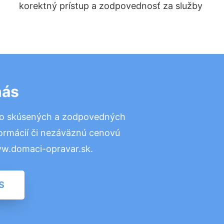
korektný prístup a zodpovednosť za služby
nás
to skúsených a zodpovedných
formácií či nezáväznú cenovú
ww.domaci-opravar.sk.
S