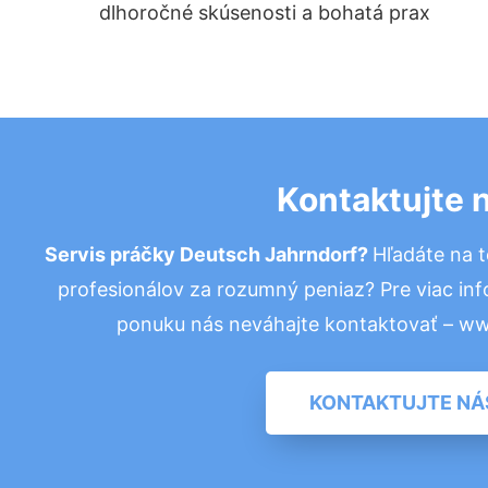
dlhoročné skúsenosti a bohatá prax
Kontaktujte 
Servis práčky Deutsch Jahrndorf?
Hľadáte na 
profesionálov za rozumný peniaz? Pre viac in
ponuku nás neváhajte kontaktovať – w
KONTAKTUJTE NÁ