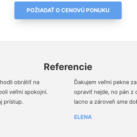
POŽIADAŤ O CENOVÚ PONUKU
Referencie
odli obrátiť na
Ďakujem veľmi pekne za 
li veľmi spokojní.
opraviť nejde, no pán z
 prístup.
lacno a zároveň sme dob
ELENA