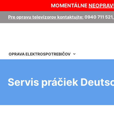
MOMENTÁLNE
NEOPRAV
Pre opravu televízorov kontaktujte:
0940 711 521
OPRAVA ELEKTROSPOTREBIČOV
Servis práčiek Deuts