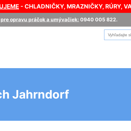
UJEME
- CHLADNIČKY, MRAZNIČKY, RÚRY, V
,
pre opravu práčok a umývačiek:
0940 005 822
.
Search
for:
ch Jahrndorf