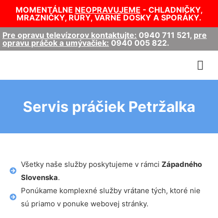
MOMENTÁLNE
NEOPRAVUJEME
- CHLADNIČKY,
MRAZNIČKY, RÚRY, VARNÉ DOSKY A SPORÁKY.
Pre opravu televízorov kontaktujte:
0940 711 521
,
pre
opravu práčok a umývačiek:
0940 005 822
.
Servis práčiek Petržalka
Všetky naše služby poskytujeme v rámci
Západného
Slovenska
.
Ponúkame komplexné služby vrátane tých, ktoré nie
sú priamo v ponuke webovej stránky.