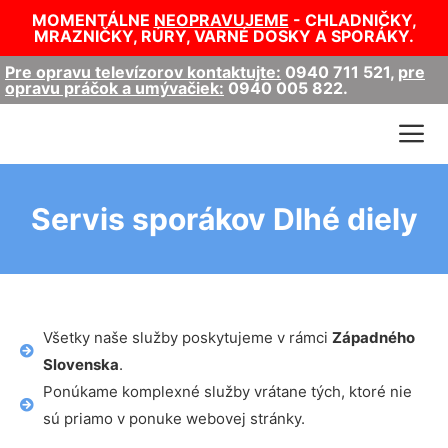
MOMENTÁLNE
NEOPRAVUJEME
- CHLADNIČKY,
MRAZNIČKY, RÚRY, VARNÉ DOSKY A SPORÁKY.
Pre opravu televízorov kontaktujte:
0940 711 521
,
pre
opravu práčok a umývačiek:
0940 005 822
.
Servis sporákov Dlhé diely
Všetky naše služby poskytujeme v rámci
Západného
Slovenska
.
Ponúkame komplexné služby vrátane tých, ktoré nie
sú priamo v ponuke webovej stránky.