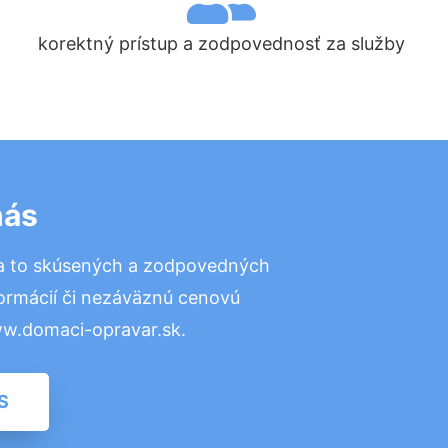
korektný prístup a zodpovednosť za služby
nás
a to skúsených a zodpovedných
formácií či nezáväznú cenovú
ww.domaci-opravar.sk.
S