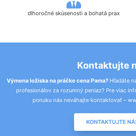
dlhoročné skúsenosti a bohatá prax
Kontaktujte 
Výmena ložiska na práčke cena Pama?
Hľadáte n
profesionálov za rozumný peniaz? Pre viac in
ponuku nás neváhajte kontaktovať – w
KONTAKTUJTE NÁ