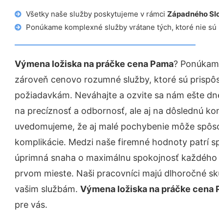
Všetky naše služby poskytujeme v rámci
Západného Sl
Ponúkame komplexné služby vrátane tých, ktoré nie sú
Výmena ložiska na práčke cena Pama
? Ponúkame
zároveň cenovo rozumné služby, ktoré sú prispô
požiadavkám. Neváhajte a ozvite sa nám ešte dnes.
na precíznosť a odbornosť, ale aj na dôslednú ko
uvedomujeme, že aj malé pochybenie môže spôso
komplikácie. Medzi naše firemné hodnoty patrí sp
úprimná snaha o maximálnu spokojnosť každého z
prvom mieste. Naši pracovníci majú dlhoročné skú
vašim službám.
Výmena ložiska na práčke cena
pre vás.