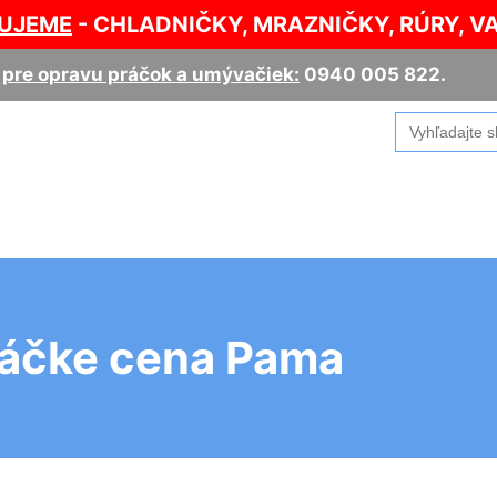
UJEME
- CHLADNIČKY, MRAZNIČKY, RÚRY, V
,
pre opravu práčok a umývačiek:
0940 005 822
.
Search
for:
ráčke cena Pama