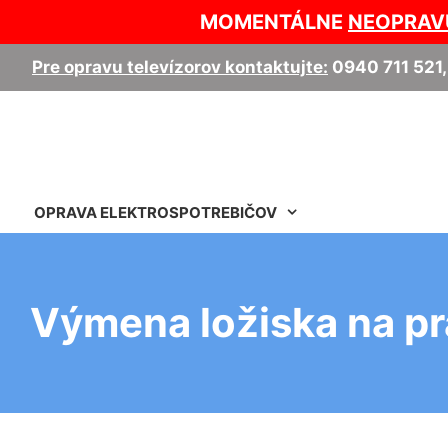
MOMENTÁLNE
NEOPRAV
Pre opravu televízorov kontaktujte:
0940 711 521
OPRAVA ELEKTROSPOTREBIČOV
Výmena ložiska na p