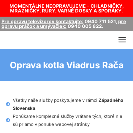
MOMENTÁLNE
NEOPRAVUJEME
- CHLADNIČKY,
MRAZNIČKY, RÚRY, VARNÉ DOSKY A SPORÁKY.
Pre opravu televízorov kontaktujte:
0940 711 521
,
pre
opravu práčok a umývačiek:
0940 005 822
.
Oprava kotla Viadrus Rača
Všetky naše služby poskytujeme v rámci
Západného
Slovenska
.
Ponúkame komplexné služby vrátane tých, ktoré nie
sú priamo v ponuke webovej stránky.