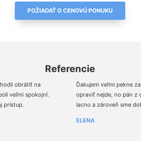
POŽIADAŤ O CENOVÚ PONUKU
Referencie
odli obrátiť na
Ďakujem veľmi pekne za 
li veľmi spokojní.
opraviť nejde, no pán z
 prístup.
lacno a zároveň sme dob
ELENA