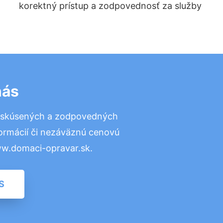
korektný prístup a zodpovednosť za služby
nás
o skúsených a zodpovedných
formácií či nezáväznú cenovú
ww.domaci-opravar.sk.
S