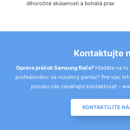
dlhoročné skúsenosti a bohatá prax
Kontaktujte 
Oprava práčok Samsung Rača?
Hľadáte na t
profesionálov za rozumný peniaz? Pre viac in
ponuku nás neváhajte kontaktovať – w
KONTAKTUJTE NÁ