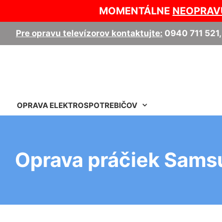
MOMENTÁLNE
NEOPRAV
Pre opravu televízorov kontaktujte:
0940 711 521
OPRAVA ELEKTROSPOTREBIČOV
Oprava práčiek Sams